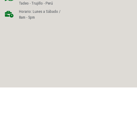
Tadeo - Trujillo - Perú
Horario: Lunes a Sábado /
8am - 5pm
NUESTROS SOCIOS ESTRATEGICOS