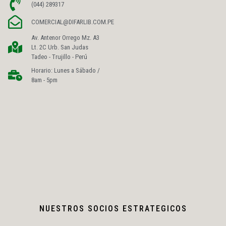
(044) 289317
COMERCIAL@DIFARLIB.COM.PE
Av. Antenor Orrego Mz. A3
Lt. 2C Urb. San Judas
Tadeo - Trujillo - Perú
Horario: Lunes a Sábado /
8am - 5pm
NUESTROS SOCIOS ESTRATEGICOS